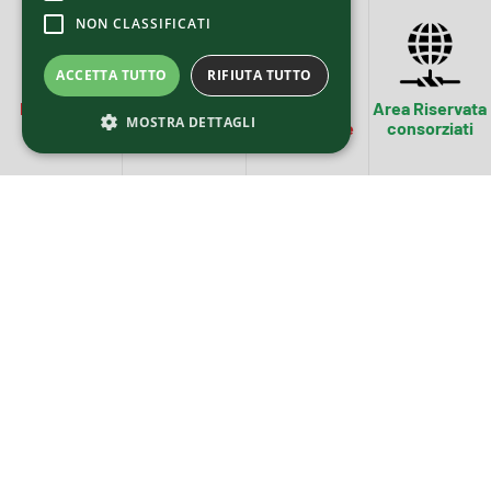
NON CLASSIFICATI
ACCETTA TUTTO
RIFIUTA TUTTO
MADE4DIY
Diventa
Sportello
Area Riservata
MOSTRA DETTAGLI
Academy
Consorziato
Innovazione
consorziati
NEWS
EUROMONITOR
PRESENTA I
TREND E LA
SITUAZIONE
DEL SETTORE A
MADE4GREEN
2026
30/07/2026